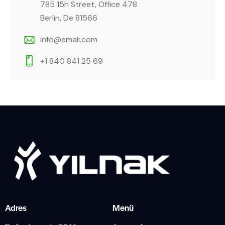
785 15h Street, Office 478
Berlin, De 81566
info@email.com
+1 840 841 25 69
Adres
Menü