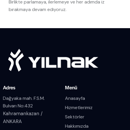
Birlikte parlamaya, ilerlemeye ve her adımda iz
bırakmaya devam ediyoruz.
Adres
Menü
Dağyaka mah. F.S.M.
Anasayfa
Bulvarı No:432
Hizmetlerimiz
Kahramankazan /
Sektörler
ANKARA
Hakkımızda