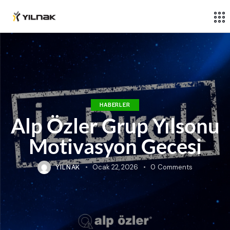
HABERLER
Alp Özler Grup Yılsonu
Motivasyon Gecesi
YILNAK
Ocak 22, 2026
0
Comments