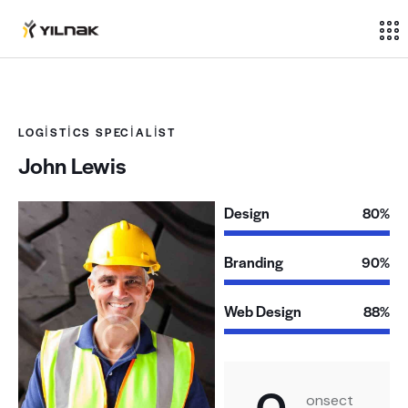
LOGISTICS SPECIALIST
John Lewis
Design
80%
Branding
90%
Web Design
88%
Q
onsect