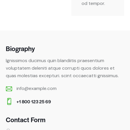
od tempor.
Biography
Ignissimos ducimus quin blandiitis praesentium
voluptatem deleniti atque corrupti quos dolores et
quas molestias excepturi. scint occaecatti gnissimus.
info@example.com
E-
+1 800 123 25 69
m
Ph
ail:
on
Contact Form
e: