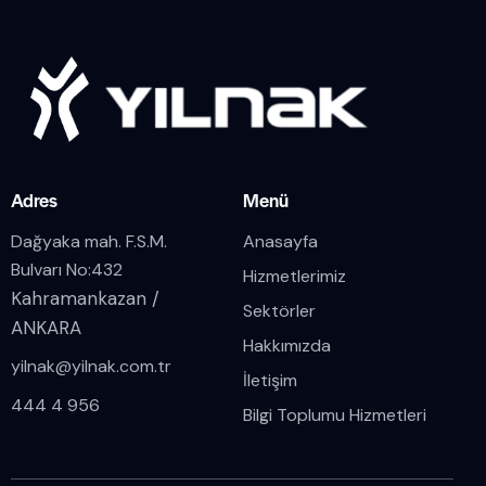
Adres
Menü
Dağyaka mah. F.S.M.
Anasayfa
Bulvarı No:432
Hizmetlerimiz
Kahramankazan /
Sektörler
ANKARA
Hakkımızda
yilnak@yilnak.com.tr
İletişim
444 4 956
Bilgi Toplumu Hizmetleri